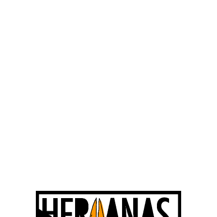
Contacte
@hermanaspicohueso
info@hermanaspicohueso.com